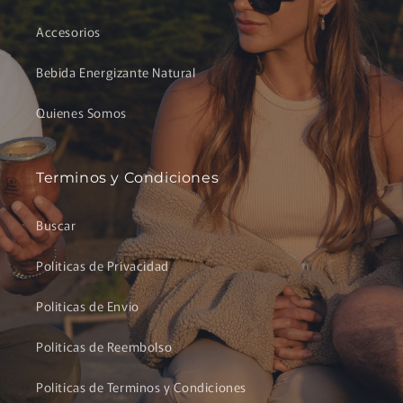
Accesorios
Bebida Energizante Natural
Quienes Somos
Terminos y Condiciones
Buscar
Politicas de Privacidad
Politicas de Envío
Politicas de Reembolso
Politicas de Terminos y Condiciones