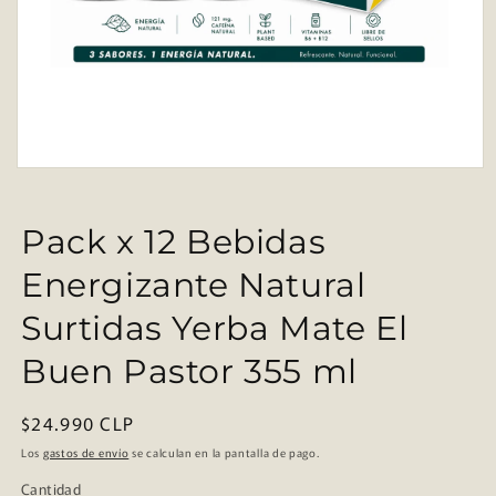
Abrir
elemento
multimedia
1
Pack x 12 Bebidas
en
una
Energizante Natural
ventana
modal
Surtidas Yerba Mate El
Buen Pastor 355 ml
Precio
$24.990 CLP
habitual
Los
gastos de envío
se calculan en la pantalla de pago.
Cantidad
Cantidad