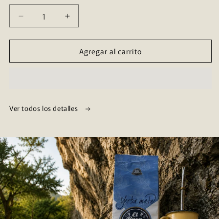
Reducir
Aumentar
cantidad
cantidad
para
para
Agregar al carrito
Pack
Pack
x
x
12
12
Bebidas
Bebidas
Energizante
Energizante
Natural
Natural
Ver todos los detalles
Surtidas
Surtidas
Yerba
Yerba
Mate
Mate
El
El
Buen
Buen
Pastor
Pastor
355
355
ml
ml