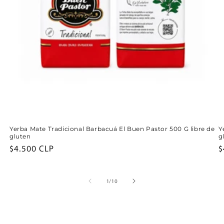
Yerba Mate Tradicional Barbacuá El Buen Pastor 500 G libre de
Y
gluten
g
Precio
$4.500 CLP
P
$
habitual
h
de
1
/
10