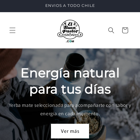
Ir
ENVIOS A TODO CHILE
directamente
al contenido
Carrito
Energía natural
para tus días
Yerba mate seleccionada para acompañarte con sabor y
energía en cada momento.
Ver más